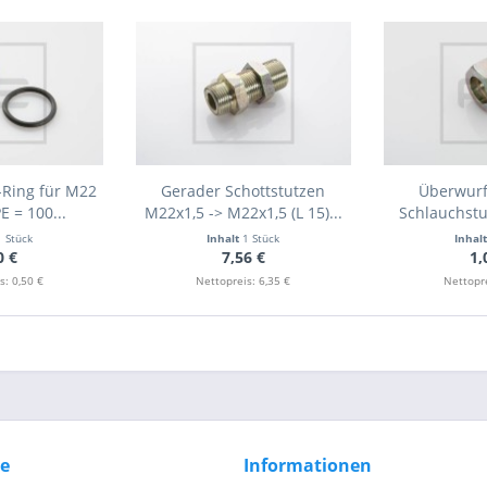
-Ring für M22
Gerader Schottstutzen
Überwurf
E = 100...
M22x1,5 -> M22x1,5 (L 15)...
Schlauchstu
1 Stück
Inhalt
1 Stück
Inhal
0 €
7,56 €
1,
s: 0,50 €
Nettopreis: 6,35 €
Nettopre
ce
Informationen