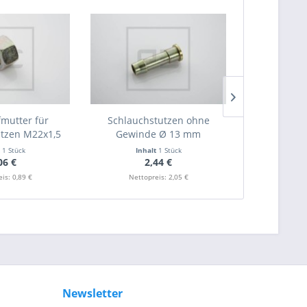
mutter für
Schlauchstutzen ohne
T-Stutzen
tzen M22x1,5
Gewinde Ø 13 mm
M22x
t
1 Stück
Inhalt
1 Stück
Inha
06 €
2,44 €
8
is: 0,89 €
Nettopreis: 2,05 €
Nettop
Newsletter