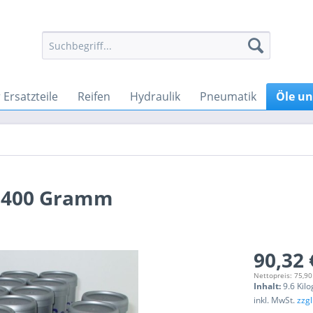
Ersatzteile
Reifen
Hydraulik
Pneumatik
Öle un
0 400 Gramm
90,32 
Nettopreis: 75,90
Inhalt:
9.6 Kil
inkl. MwSt.
zzg