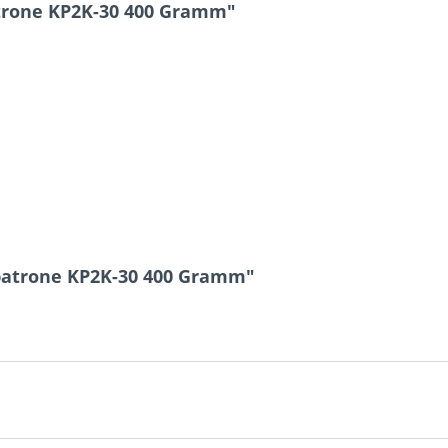
trone KP2K-30 400 Gramm"
6 * 1 = ?
Ich ha
und stim
Mit * gek
tpatrone KP2K-30 400 Gramm"
Senden