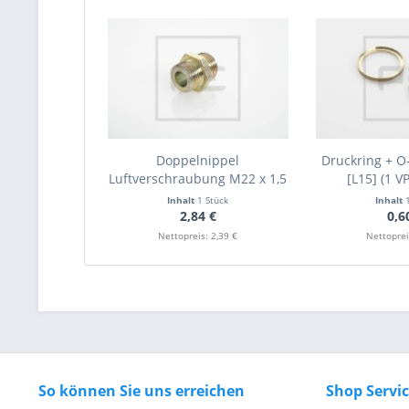
Doppelnippel
Druckring + O
Luftverschraubung M22 x 1,5
[L15] (1 VP
L15
Inhalt
1 Stück
Inhalt
2,84 €
0,6
Nettopreis: 2,39 €
Nettoprei
So können Sie uns erreichen
Shop Servi