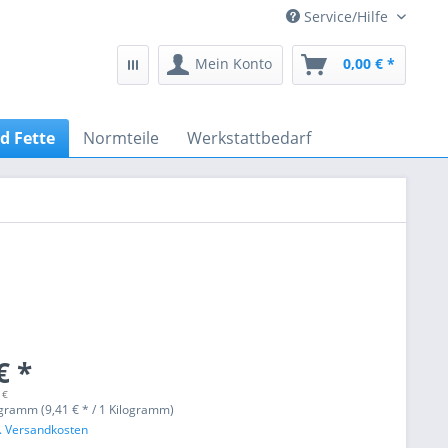
Service/Hilfe
Mein Konto
0,00 € *
d Fette
Normteile
Werkstattbedarf
€ *
 €
ogramm (9,41 € * / 1 Kilogramm)
l. Versandkosten