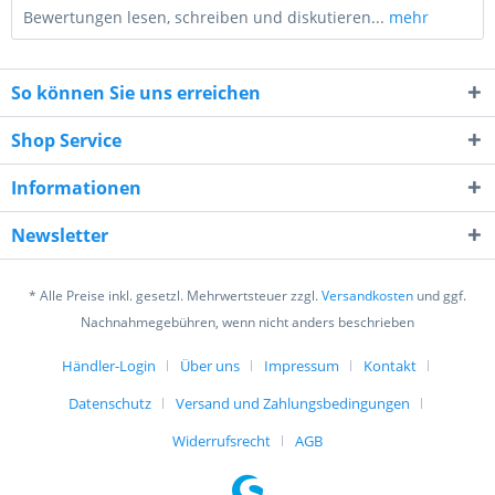
Bewertungen lesen, schreiben und diskutieren...
mehr
So können Sie uns erreichen
Shop Service
Informationen
10 - 7 = ?
Newsletter
* Alle Preise inkl. gesetzl. Mehrwertsteuer zzgl.
Versandkosten
und ggf.
Nachnahmegebühren, wenn nicht anders beschrieben
Händler-Login
Über uns
Impressum
Kontakt
Ich habe die
Datenschutzerklärung
gelesen,
verstanden und stimme zu. *
Datenschutz
Versand und Zahlungsbedingungen
Mit * gekennzeichnete Felder sind Pflichtfelder.
Widerrufsrecht
AGB
Senden