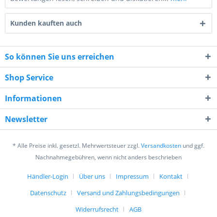
Kunden kauften auch
So können Sie uns erreichen
Shop Service
8 - 2 = ?
Informationen
Newsletter
* Alle Preise inkl. gesetzl. Mehrwertsteuer zzgl.
Versandkosten
und ggf.
Nachnahmegebühren, wenn nicht anders beschrieben
Ich habe die
Datenschutzerklärung
gelesen,
verstanden und stimme zu. *
Händler-Login
Über uns
Impressum
Kontakt
Mit * gekennzeichnete Felder sind Pflichtfelder.
Datenschutz
Versand und Zahlungsbedingungen
Senden
Widerrufsrecht
AGB