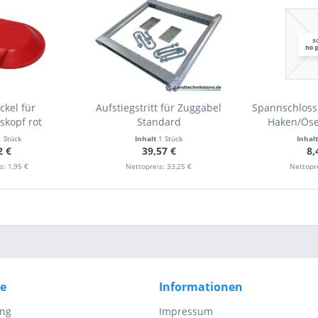
ckel für
Aufstiegstritt für Zuggabel
Spannschloss
skopf rot
Standard
Haken/Öse
1 Stück
Inhalt
1 Stück
Inhal
2 €
39,57 €
8,
s: 1,95 €
Nettopreis: 33,25 €
Nettopre
ce
Informationen
ung
Impressum