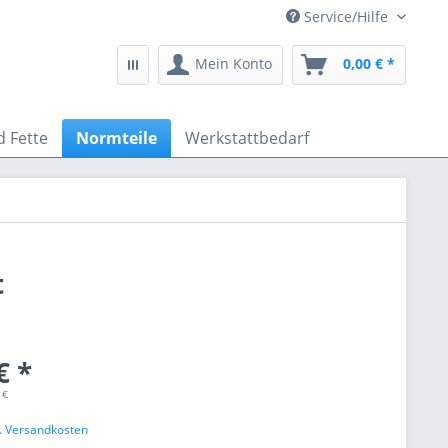
Service/Hilfe
Mein Konto
0,00 € *
d Fette
Normteile
Werkstattbedarf
t
€ *
 €
l. Versandkosten