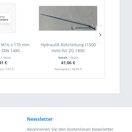
 M16 x 170 mm
Hydraulik Rohrleitung (1500
Hydraulikk
 DIN 1480...
mm) für ZG 1800
BG3 | AG
t
1 Stück
Inhalt
1 Stück
Inha
41 €
41,06 €
1
is: 7,07 €
Nettopreis: 34,50 €
Nettop
Newsletter
Abonnieren Sie den kostenlosen Newsletter