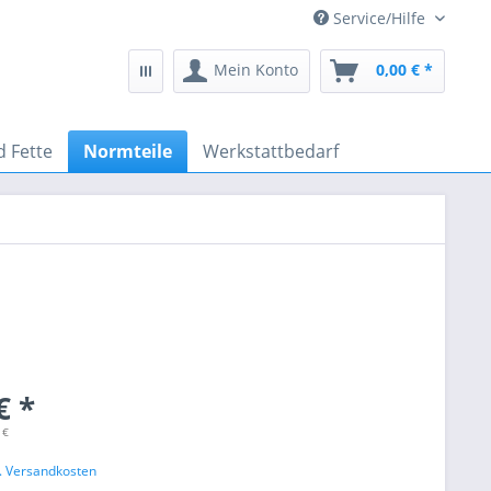
Service/Hilfe
Mein Konto
0,00 € *
d Fette
Normteile
Werkstattbedarf
€ *
 €
l. Versandkosten