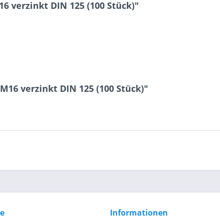
 verzinkt DIN 125 (100 Stück)"
10 + 2 = ?
M16 verzinkt DIN 125 (100 Stück)"
Ich ha
und stim
Mit * gek
Senden
ce
Informationen