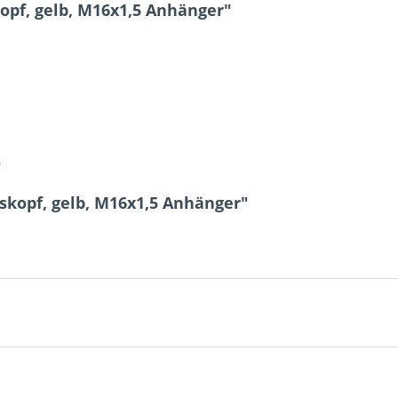
pf, gelb, M16x1,5 Anhänger"
10 - 5 = ?
0
skopf, gelb, M16x1,5 Anhänger"
Ich ha
und stim
Mit * gek
Senden