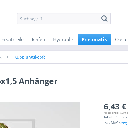
Ersatzteile
Reifen
Hydraulik
Pneumatik
Öle u
k
Kupplungsköpfe
6x1,5 Anhänger
6,43 €
Nettopreis: 5,40 
Inhalt:
1 Stück
inkl. MwSt.
zzg