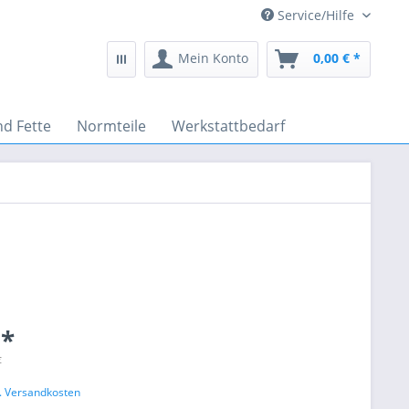
Service/Hilfe
Mein Konto
0,00 € *
nd Fette
Normteile
Werkstattbedarf
 *
€
l. Versandkosten