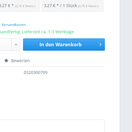
3,27 € *
3,27 € * / 1 Stück
(2,75 € Netto )
(2,75 € Netto )
l. Versandkosten
sandfertig, Lieferzeit ca. 1-3 Werktage
In den
Warenkorb
Bewerten
nfragen
0320300709