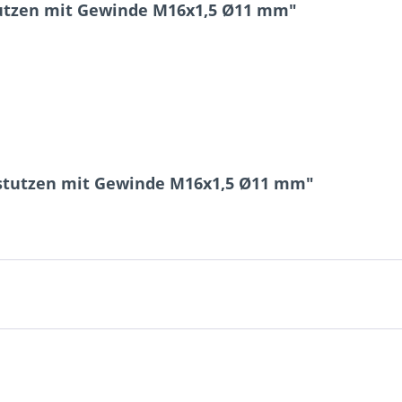
utzen mit Gewinde M16x1,5 Ø11 mm"
5 * 7 = ?
hstutzen mit Gewinde M16x1,5 Ø11 mm"
Ich ha
und stim
Mit * gek
Senden