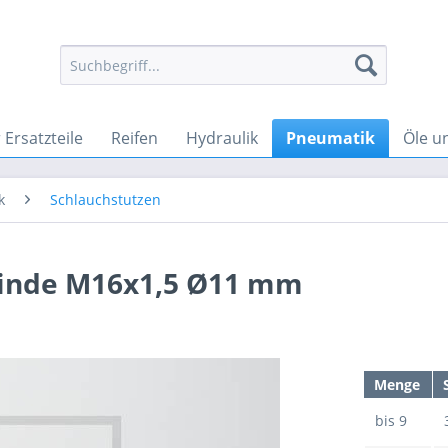
Ersatzteile
Reifen
Hydraulik
Pneumatik
Öle u
k
Schlauchstutzen
winde M16x1,5 Ø11 mm
Menge
bis
9