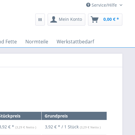
Service/Hilfe
Mein Konto
0,00 € *
nd Fette
Normteile
Werkstattbedarf
Stückpreis
Grundpreis
3,92 € *
3,92 € * / 1 Stück
(3,29 € Netto )
(3,29 € Netto )