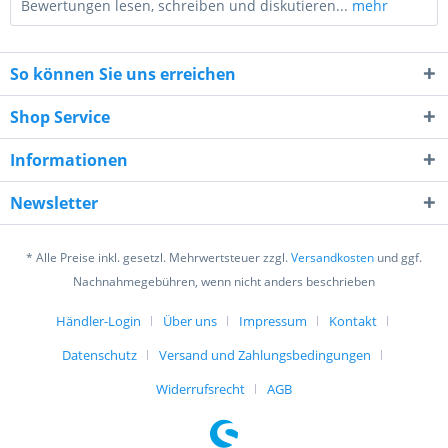
Bewertungen lesen, schreiben und diskutieren...
mehr
So können Sie uns erreichen
Shop Service
Informationen
10 * 8 = ?
Newsletter
* Alle Preise inkl. gesetzl. Mehrwertsteuer zzgl.
Versandkosten
und ggf.
Nachnahmegebühren, wenn nicht anders beschrieben
Händler-Login
Über uns
Impressum
Kontakt
Ich habe die
Datenschutzerklärung
gelesen,
verstanden und stimme zu. *
Datenschutz
Versand und Zahlungsbedingungen
Mit * gekennzeichnete Felder sind Pflichtfelder.
Widerrufsrecht
AGB
Senden