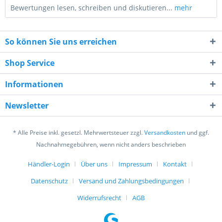
Bewertungen lesen, schreiben und diskutieren...
mehr
So können Sie uns erreichen
Shop Service
Informationen
6 + 4 = ?
Newsletter
* Alle Preise inkl. gesetzl. Mehrwertsteuer zzgl.
Versandkosten
und ggf.
Nachnahmegebühren, wenn nicht anders beschrieben
Händler-Login
Über uns
Impressum
Kontakt
Ich habe die
Datenschutzerklärung
gelesen,
verstanden und stimme zu. *
Datenschutz
Versand und Zahlungsbedingungen
Mit * gekennzeichnete Felder sind Pflichtfelder.
Widerrufsrecht
AGB
Senden