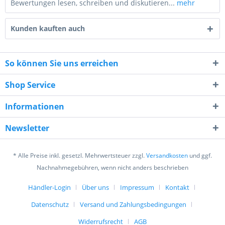
Bewertungen lesen, schreiben und diskutieren...
mehr
Kunden kauften auch
So können Sie uns erreichen
Shop Service
1 + 8 = ?
Informationen
Newsletter
* Alle Preise inkl. gesetzl. Mehrwertsteuer zzgl.
Versandkosten
und ggf.
Ich habe die
Datenschutzerklärung
gelesen,
Nachnahmegebühren, wenn nicht anders beschrieben
verstanden und stimme zu. *
Mit * gekennzeichnete Felder sind Pflichtfelder.
Händler-Login
Über uns
Impressum
Kontakt
Datenschutz
Versand und Zahlungsbedingungen
Senden
Widerrufsrecht
AGB