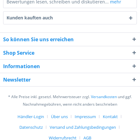
Bewertungen lesen, schreiben und diskutieren...
mehr
Kunden kauften auch
So können Sie uns erreichen
Shop Service
7 - 4 = ?
Informationen
Newsletter
* Alle Preise inkl. gesetzl. Mehrwertsteuer zzgl.
Versandkosten
und ggf.
Ich habe die
Datenschutzerklärung
gelesen,
Nachnahmegebühren, wenn nicht anders beschrieben
verstanden und stimme zu. *
Mit * gekennzeichnete Felder sind Pflichtfelder.
Händler-Login
Über uns
Impressum
Kontakt
Datenschutz
Versand und Zahlungsbedingungen
Senden
Widerrufsrecht
AGB