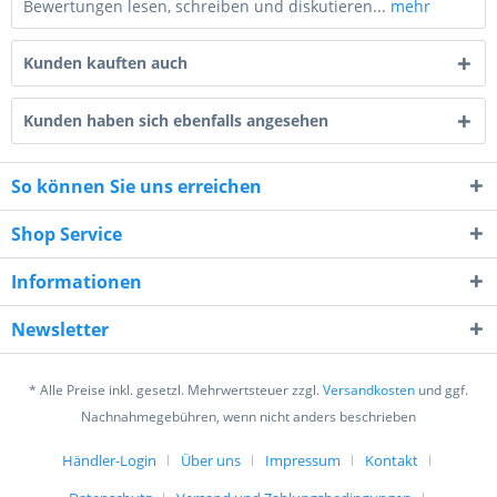
Bewertungen lesen, schreiben und diskutieren...
mehr
Kunden kauften auch
Kunden haben sich ebenfalls angesehen
So können Sie uns erreichen
6 - 1 = ?
Shop Service
Informationen
Newsletter
Ich habe die
Datenschutzerklärung
gelesen,
verstanden und stimme zu. *
* Alle Preise inkl. gesetzl. Mehrwertsteuer zzgl.
Versandkosten
und ggf.
Mit * gekennzeichnete Felder sind Pflichtfelder.
Nachnahmegebühren, wenn nicht anders beschrieben
Senden
Händler-Login
Über uns
Impressum
Kontakt