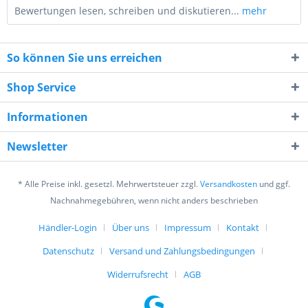
Bewertungen lesen, schreiben und diskutieren...
mehr
So können Sie uns erreichen
Shop Service
Informationen
6 - 3 = ?
Newsletter
* Alle Preise inkl. gesetzl. Mehrwertsteuer zzgl.
Versandkosten
und ggf.
Nachnahmegebühren, wenn nicht anders beschrieben
Händler-Login
Über uns
Impressum
Kontakt
Ich habe die
Datenschutzerklärung
gelesen,
verstanden und stimme zu. *
Datenschutz
Versand und Zahlungsbedingungen
Mit * gekennzeichnete Felder sind Pflichtfelder.
Widerrufsrecht
AGB
Senden