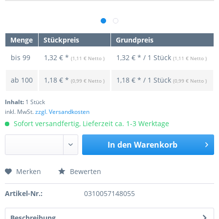
Menge
Stückpreis
Grundpreis
bis
99
1,32 € *
1,32 € * / 1 Stück
(1,11 € Netto )
(1,11 € Netto )
ab
100
1,18 € *
1,18 € * / 1 Stück
(0,99 € Netto )
(0,99 € Netto )
Inhalt:
1 Stück
inkl. MwSt.
zzgl. Versandkosten
Sofort versandfertig, Lieferzeit ca. 1-3 Werktage
In den
Warenkorb
Merken
Bewerten
Preis anfragen
Artikel-Nr.:
0310057148055
Beschreibung