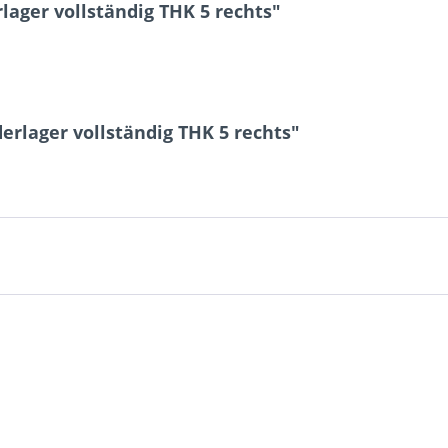
ager vollständig THK 5 rechts"
erlager vollständig THK 5 rechts"
7 * 1 = ?
Ich ha
und stim
Mit * gek
Senden