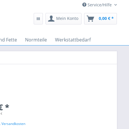
Service/Hilfe
Mein Konto
0,00 € *
nd Fette
Normteile
Werkstattbedarf
€ *
 €
l. Versandkosten