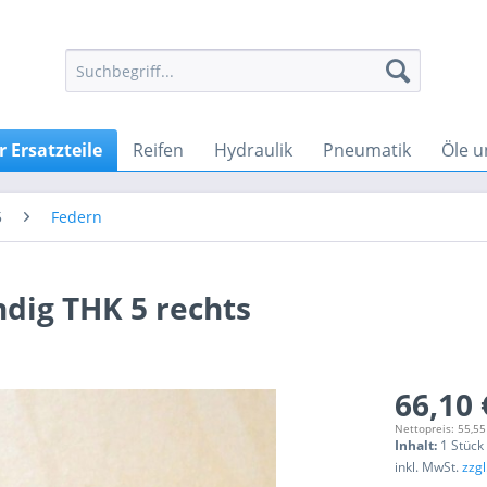
 Ersatzteile
Reifen
Hydraulik
Pneumatik
Öle u
5
Federn
ndig THK 5 rechts
66,10 
Nettopreis: 55,55
Inhalt:
1 Stück
inkl. MwSt.
zzg