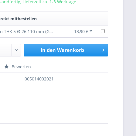
sandfertig, Lieferzeit ca. 1-3 Werktage
rekt mitbestellen
Federbolzen THK 5 Ø 26 110 mm (GL:140 mm)
13,90 € *
In den
Warenkorb
Bewerten
nfragen
005014002021