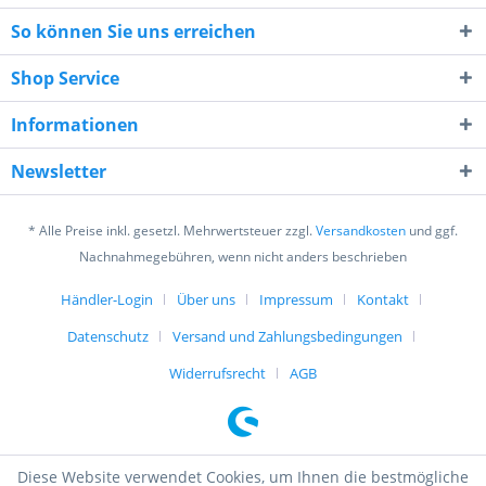
So können Sie uns erreichen
Shop Service
Informationen
5 + 3 = ?
Newsletter
* Alle Preise inkl. gesetzl. Mehrwertsteuer zzgl.
Versandkosten
und ggf.
Nachnahmegebühren, wenn nicht anders beschrieben
Händler-Login
Über uns
Impressum
Kontakt
Ich habe die
Datenschutzerklärung
gelesen,
verstanden und stimme zu. *
Datenschutz
Versand und Zahlungsbedingungen
Mit * gekennzeichnete Felder sind Pflichtfelder.
Widerrufsrecht
AGB
Senden
Diese Website verwendet Cookies, um Ihnen die bestmögliche