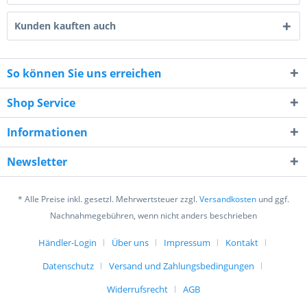
Kunden kauften auch
So können Sie uns erreichen
Shop Service
1 * 5 = ?
Informationen
Newsletter
* Alle Preise inkl. gesetzl. Mehrwertsteuer zzgl.
Versandkosten
und ggf.
Nachnahmegebühren, wenn nicht anders beschrieben
Ich habe die
Datenschutzerklärung
gelesen,
verstanden und stimme zu. *
Händler-Login
Über uns
Impressum
Kontakt
Mit * gekennzeichnete Felder sind Pflichtfelder.
Datenschutz
Versand und Zahlungsbedingungen
Senden
Widerrufsrecht
AGB