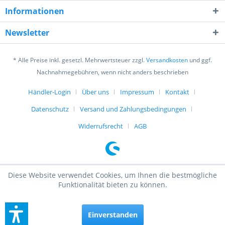
Informationen
Ich habe die
Datenschutzerklärung
gelesen,
verstanden und stimme zu. *
Newsletter
Mit * gekennzeichnete Felder sind Pflichtfelder.
* Alle Preise inkl. gesetzl. Mehrwertsteuer zzgl.
Versandkosten
und ggf.
Senden
Nachnahmegebühren, wenn nicht anders beschrieben
Händler-Login
Über uns
Impressum
Kontakt
Datenschutz
Versand und Zahlungsbedingungen
Widerrufsrecht
AGB
Diese Website verwendet Cookies, um Ihnen die bestmögliche
Funktionalität bieten zu können.
Einverstanden