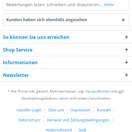
Bewertungen lesen, schreiben und diskutieren...
mehr
Kunden haben sich ebenfalls angesehen
So können Sie uns erreichen
Shop Service
4 + 8 = ?
Informationen
Newsletter
* Alle Preise inkl. gesetzl. Mehrwertsteuer zzgl.
Versandkosten
und ggf.
Ich habe die
Datenschutzerklärung
gelesen,
Nachnahmegebühren, wenn nicht anders beschrieben
verstanden und stimme zu. *
Händler-Login
Über uns
Impressum
Kontakt
Mit * gekennzeichnete Felder sind Pflichtfelder.
Datenschutz
Versand und Zahlungsbedingungen
Senden
Widerrufsrecht
AGB