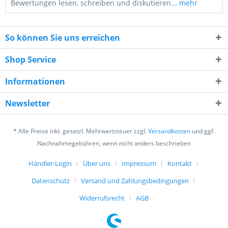
Bewertungen lesen, schreiben und diskutieren...
mehr
So können Sie uns erreichen
Shop Service
Informationen
7 + 2 = ?
Newsletter
* Alle Preise inkl. gesetzl. Mehrwertsteuer zzgl.
Versandkosten
und ggf.
Nachnahmegebühren, wenn nicht anders beschrieben
Händler-Login
Über uns
Impressum
Kontakt
Ich habe die
Datenschutzerklärung
gelesen,
verstanden und stimme zu. *
Datenschutz
Versand und Zahlungsbedingungen
Mit * gekennzeichnete Felder sind Pflichtfelder.
Widerrufsrecht
AGB
Senden