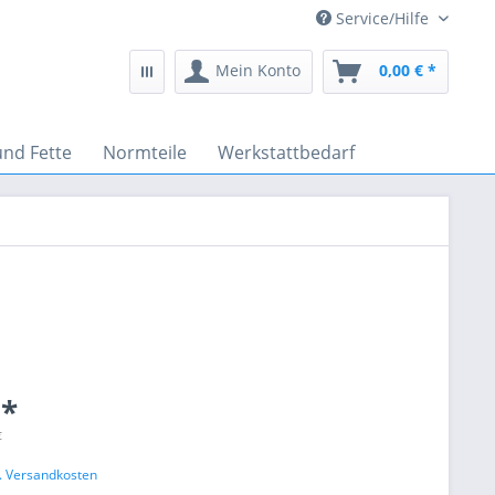
Service/Hilfe
Mein Konto
0,00 € *
und Fette
Normteile
Werkstattbedarf
 *
€
l. Versandkosten