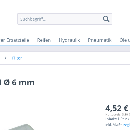
r Ersatzteile
Reifen
Hydraulik
Pneumatik
Öle 
Filter
NI Ø 6 mm
4,52 €
Nettopreis: 3,80 
Inhalt:
1 Stück
inkl. MwSt.
zzg