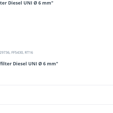
lter Diesel UNI Ø 6 mm"
5 - 5 = ?
Ich ha
29736, FF5430, RT16
und stim
Mit * gek
filter Diesel UNI Ø 6 mm"
Senden