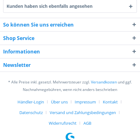
Kunden haben sich ebenfalls angesehen
So können Sie uns erreichen
Shop Service
4 + 6 = ?
Informationen
Newsletter
* Alle Preise inkl. gesetzl. Mehrwertsteuer zzgl.
Versandkosten
und ggf.
Nachnahmegebühren, wenn nicht anders beschrieben
Ich habe die
Datenschutzerklärung
gelesen,
Händler-Login
Über uns
Impressum
Kontakt
verstanden und stimme zu. *
Mit * gekennzeichnete Felder sind Pflichtfelder.
Datenschutz
Versand und Zahlungsbedingungen
Senden
Widerrufsrecht
AGB