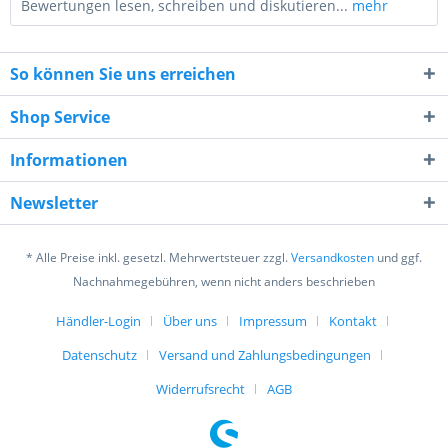
Bewertungen lesen, schreiben und diskutieren...
mehr
So können Sie uns erreichen
Shop Service
Informationen
9 * 9 = ?
Newsletter
* Alle Preise inkl. gesetzl. Mehrwertsteuer zzgl.
Versandkosten
und ggf.
Nachnahmegebühren, wenn nicht anders beschrieben
Händler-Login
Über uns
Impressum
Kontakt
Ich habe die
Datenschutzerklärung
gelesen,
verstanden und stimme zu. *
Datenschutz
Versand und Zahlungsbedingungen
Mit * gekennzeichnete Felder sind Pflichtfelder.
Widerrufsrecht
AGB
Senden