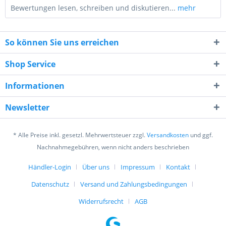
Bewertungen lesen, schreiben und diskutieren...
mehr
So können Sie uns erreichen
Shop Service
Informationen
7 + 7 = ?
Newsletter
* Alle Preise inkl. gesetzl. Mehrwertsteuer zzgl.
Versandkosten
und ggf.
Nachnahmegebühren, wenn nicht anders beschrieben
Händler-Login
Über uns
Impressum
Kontakt
Ich habe die
Datenschutzerklärung
gelesen,
verstanden und stimme zu. *
Datenschutz
Versand und Zahlungsbedingungen
Mit * gekennzeichnete Felder sind Pflichtfelder.
Widerrufsrecht
AGB
Senden