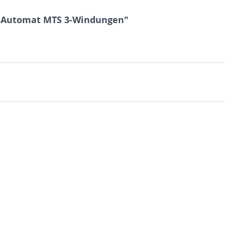
4 - 4 = ?
r Automat MTS 3-Windungen"
Ich ha
und stim
Mit * gek
Senden