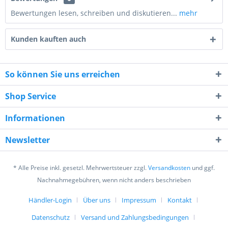
Bewertungen lesen, schreiben und diskutieren...
mehr
Kunden kauften auch
So können Sie uns erreichen
Shop Service
4 + 5 = ?
Informationen
Newsletter
* Alle Preise inkl. gesetzl. Mehrwertsteuer zzgl.
Versandkosten
und ggf.
Ich habe die
Datenschutzerklärung
gelesen,
Nachnahmegebühren, wenn nicht anders beschrieben
verstanden und stimme zu. *
Mit * gekennzeichnete Felder sind Pflichtfelder.
Händler-Login
Über uns
Impressum
Kontakt
Datenschutz
Versand und Zahlungsbedingungen
Senden