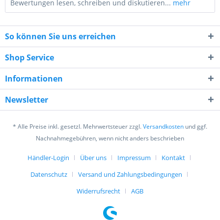
Bewertungen lesen, schreiben und diskutieren...
mehr
So können Sie uns erreichen
Shop Service
Informationen
8 - 2 = ?
Newsletter
* Alle Preise inkl. gesetzl. Mehrwertsteuer zzgl.
Versandkosten
und ggf.
Nachnahmegebühren, wenn nicht anders beschrieben
Händler-Login
Über uns
Impressum
Kontakt
Ich habe die
Datenschutzerklärung
gelesen,
verstanden und stimme zu. *
Datenschutz
Versand und Zahlungsbedingungen
Mit * gekennzeichnete Felder sind Pflichtfelder.
Widerrufsrecht
AGB
Senden