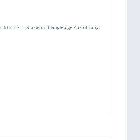
von 6,0mm² - robuste und langlebige Ausführung
be die
Datenschutzerklärung
gelesen, verstanden
me zu. *
ennzeichnete Felder sind Pflichtfelder.