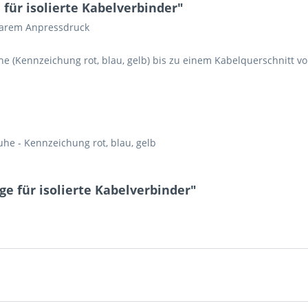
ür isolierte Kabelverbinder"
barem Anpressdruck
2 * 7 = ?
he (Kennzeichung rot, blau, gelb) bis zu einem Kabelquerschnitt 
Ich ha
uhe - Kennzeichung rot, blau, gelb
und stim
Mit * gek
e für isolierte Kabelverbinder"
Senden