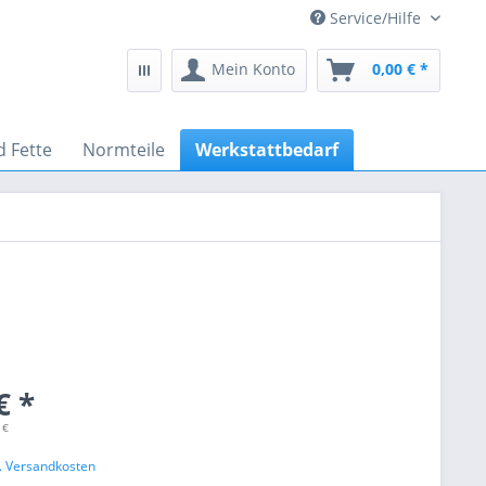
Service/Hilfe
Mein Konto
0,00 € *
d Fette
Normteile
Werkstattbedarf
€ *
 €
l. Versandkosten