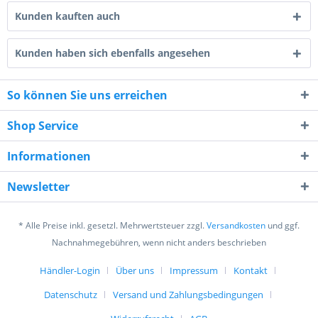
Kunden kauften auch
Kunden haben sich ebenfalls angesehen
So können Sie uns erreichen
7 - 7 = ?
Shop Service
Informationen
Newsletter
Ich habe die
Datenschutzerklärung
gelesen,
* Alle Preise inkl. gesetzl. Mehrwertsteuer zzgl.
Versandkosten
und ggf.
verstanden und stimme zu. *
Nachnahmegebühren, wenn nicht anders beschrieben
Mit * gekennzeichnete Felder sind Pflichtfelder.
Händler-Login
Über uns
Impressum
Kontakt
Senden
Datenschutz
Versand und Zahlungsbedingungen