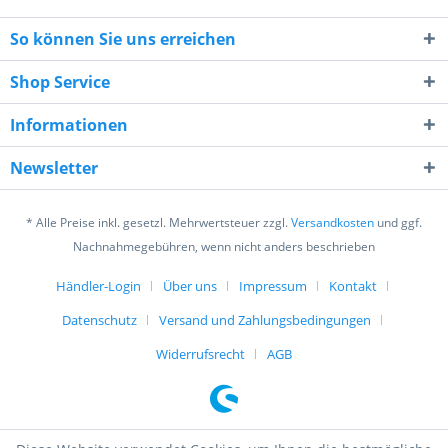
So können Sie uns erreichen
Shop Service
Informationen
5 - 3 = ?
Newsletter
* Alle Preise inkl. gesetzl. Mehrwertsteuer zzgl.
Versandkosten
und ggf.
Nachnahmegebühren, wenn nicht anders beschrieben
Händler-Login
Über uns
Impressum
Kontakt
Ich habe die
Datenschutzerklärung
gelesen,
verstanden und stimme zu. *
Datenschutz
Versand und Zahlungsbedingungen
Mit * gekennzeichnete Felder sind Pflichtfelder.
Widerrufsrecht
AGB
Senden