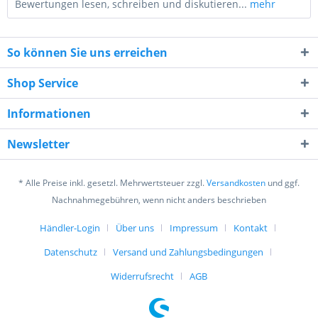
Bewertungen lesen, schreiben und diskutieren...
mehr
So können Sie uns erreichen
Shop Service
Informationen
7 * 2 = ?
Newsletter
* Alle Preise inkl. gesetzl. Mehrwertsteuer zzgl.
Versandkosten
und ggf.
Nachnahmegebühren, wenn nicht anders beschrieben
Händler-Login
Über uns
Impressum
Kontakt
Ich habe die
Datenschutzerklärung
gelesen,
verstanden und stimme zu. *
Datenschutz
Versand und Zahlungsbedingungen
Mit * gekennzeichnete Felder sind Pflichtfelder.
Widerrufsrecht
AGB
Senden