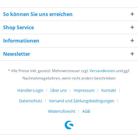
So können Sie uns erreichen
Shop Service
Informationen
7 - 6 = ?
Newsletter
* Alle Preise inkl. gesetzl. Mehrwertsteuer zzgl.
Versandkosten
und ggf.
Nachnahmegebühren, wenn nicht anders beschrieben
Händler-Login
Über uns
Impressum
Kontakt
Ich habe die
Datenschutzerklärung
gelesen,
verstanden und stimme zu. *
Datenschutz
Versand und Zahlungsbedingungen
Mit * gekennzeichnete Felder sind Pflichtfelder.
Widerrufsrecht
AGB
Senden