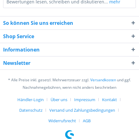
Bewertungen lesen, schreiben und diskutieren...
mehr
So können Sie uns erreichen
Shop Service
Informationen
4 + 1 = ?
Newsletter
* Alle Preise inkl. gesetzl. Mehrwertsteuer zzgl.
Versandkosten
und ggf.
Nachnahmegebühren, wenn nicht anders beschrieben
Händler-Login
Über uns
Impressum
Kontakt
Ich habe die
Datenschutzerklärung
gelesen,
verstanden und stimme zu. *
Datenschutz
Versand und Zahlungsbedingungen
Mit * gekennzeichnete Felder sind Pflichtfelder.
Widerrufsrecht
AGB
Senden