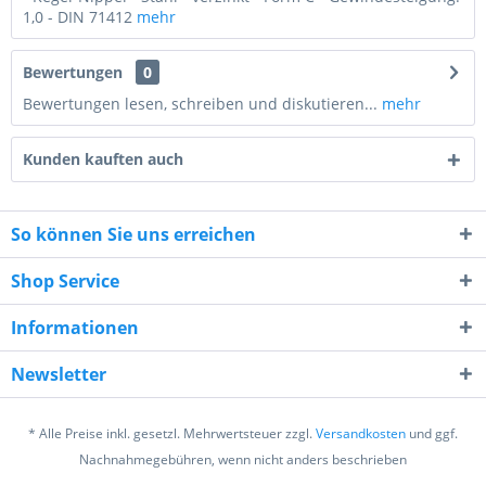
1,0 - DIN 71412
mehr
Bewertungen
0
Bewertungen lesen, schreiben und diskutieren...
mehr
Kunden kauften auch
So können Sie uns erreichen
Shop Service
4 - 2 = ?
Informationen
Newsletter
* Alle Preise inkl. gesetzl. Mehrwertsteuer zzgl.
Versandkosten
und ggf.
Ich habe die
Datenschutzerklärung
gelesen,
Nachnahmegebühren, wenn nicht anders beschrieben
verstanden und stimme zu. *