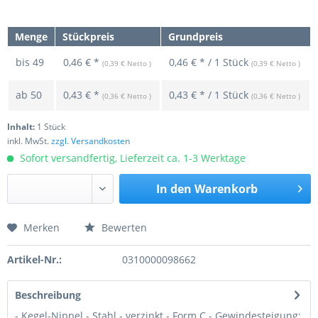
Menge
Stückpreis
Grundpreis
bis
49
0,46 € *
0,46 € * / 1 Stück
(0,39 € Netto )
(0,39 € Netto )
ab
50
0,43 € *
0,43 € * / 1 Stück
(0,36 € Netto )
(0,36 € Netto )
Inhalt:
1 Stück
inkl. MwSt.
zzgl. Versandkosten
Sofort versandfertig, Lieferzeit ca. 1-3 Werktage
In den
Warenkorb
Merken
Bewerten
Preis anfragen
Artikel-Nr.:
0310000098662
Beschreibung
- Kegel-Nippel - Stahl - verzinkt - Form C - Gewindesteigung: