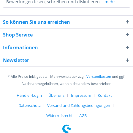
Bewertungen lesen, schreiben und diskutieren...
mehr
So können Sie uns erreichen
Shop Service
Informationen
1 + 3 = ?
Newsletter
* Alle Preise inkl. gesetzl. Mehrwertsteuer zzgl.
Versandkosten
und ggf.
Nachnahmegebühren, wenn nicht anders beschrieben
Händler-Login
Über uns
Impressum
Kontakt
Ich habe die
Datenschutzerklärung
gelesen,
verstanden und stimme zu. *
Datenschutz
Versand und Zahlungsbedingungen
Mit * gekennzeichnete Felder sind Pflichtfelder.
Widerrufsrecht
AGB
Senden