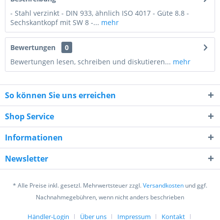
- Stahl verzinkt - DIN 933, ähnlich ISO 4017 - Güte 8.8 -
Sechskantkopf mit SW 8 -...
mehr
Bewertungen
0
Bewertungen lesen, schreiben und diskutieren...
mehr
So können Sie uns erreichen
Shop Service
Informationen
2 * 7 = ?
Newsletter
* Alle Preise inkl. gesetzl. Mehrwertsteuer zzgl.
Versandkosten
und ggf.
Nachnahmegebühren, wenn nicht anders beschrieben
Händler-Login
Über uns
Impressum
Kontakt
Ich habe die
Datenschutzerklärung
gelesen,