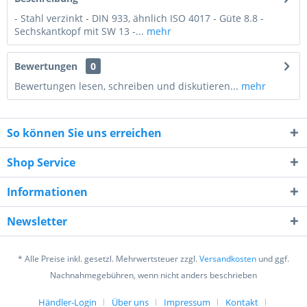
- Stahl verzinkt - DIN 933, ähnlich ISO 4017 - Güte 8.8 -
Sechskantkopf mit SW 13 -...
mehr
Bewertungen
0
Bewertungen lesen, schreiben und diskutieren...
mehr
So können Sie uns erreichen
Shop Service
Informationen
7 - 1 = ?
Newsletter
* Alle Preise inkl. gesetzl. Mehrwertsteuer zzgl.
Versandkosten
und ggf.
Nachnahmegebühren, wenn nicht anders beschrieben
Händler-Login
Über uns
Impressum
Kontakt
Ich habe die
Datenschutzerklärung
gelesen,