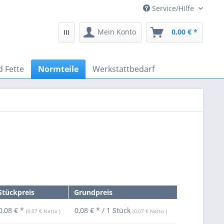
Service/Hilfe
Mein Konto
0,00 € *
d Fette
Normteile
Werkstattbedarf
Stückpreis
Grundpreis
0,08 € *
0,08 € * / 1 Stück
(0,07 € Netto )
(0,07 € Netto )