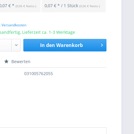
0,07 € *
0,07 € * / 1 Stück
(0,06 € Netto )
(0,06 € Netto )
l. Versandkosten
sandfertig, Lieferzeit ca. 1-3 Werktage
In den
Warenkorb
Bewerten
nfragen
031005762055