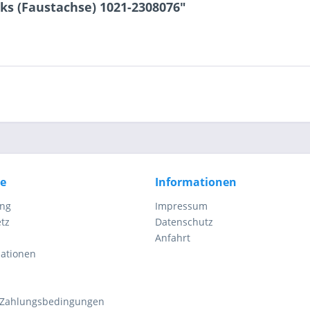
3 + 5 = ?
ks (Faustachse) 1021-2308076"
Ich ha
und stim
Mit * gek
Senden
ce
Informationen
ung
Impressum
tz
Datenschutz
Anfahrt
mationen
 Zahlungsbedingungen