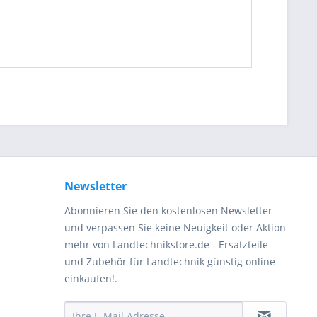
be die
Datenschutzerklärung
gelesen, verstanden
me zu. *
ennzeichnete Felder sind Pflichtfelder.
Newsletter
Abonnieren Sie den kostenlosen Newsletter
und verpassen Sie keine Neuigkeit oder Aktion
mehr von Landtechnikstore.de - Ersatzteile
und Zubehör für Landtechnik günstig online
einkaufen!.