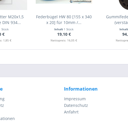
tter M20x1,5
Federbügel HW 80 [155 x 340
Gummifede
 DIN 934...
x 20] für 10mm /...
(verstä
1 Stück
Inhalt
1 Stück
Inhal
0 €
19,10 €
94
s: 1,85 €
Nettopreis: 16,05 €
Nettopre
ce
Informationen
ung
Impressum
tz
Datenschutz
Anfahrt
mationen