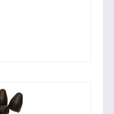
be die
Datenschutzerklärung
gelesen, verstanden
me zu. *
ennzeichnete Felder sind Pflichtfelder.