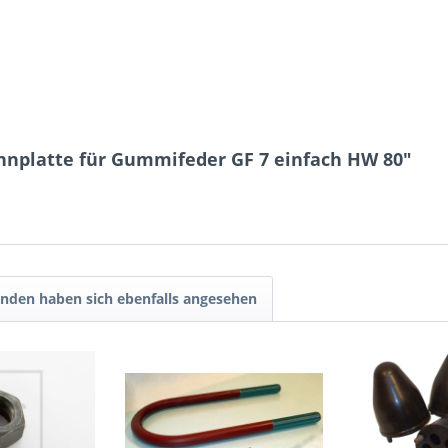
nnplatte für Gummifeder GF 7 einfach HW 80"
10 - 8 = ?
nden haben sich ebenfalls angesehen
Ich ha
und stim
Mit * gek
Senden