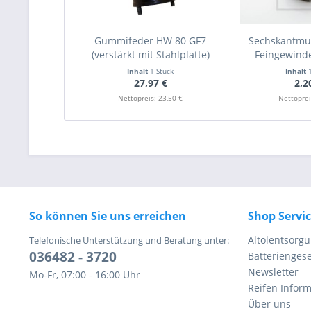
Gummifeder HW 80 GF7
Sechskantmu
(verstärkt mit Stahlplatte)
Feingewinde
Inhalt
1 Stück
Inhalt
27,97 €
2,2
Nettopreis: 23,50 €
Nettoprei
So können Sie uns erreichen
Shop Servi
Altölentsorg
Telefonische Unterstützung und Beratung unter:
036482 - 3720
Batteriengese
Newsletter
Mo-Fr, 07:00 - 16:00 Uhr
Reifen Infor
Über uns