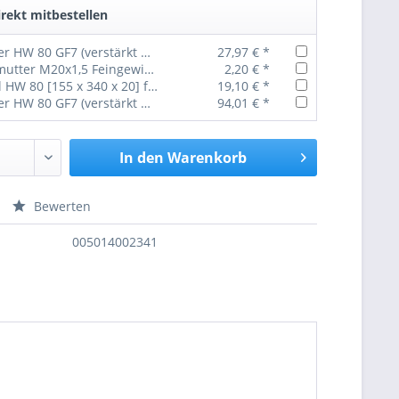
rekt mitbestellen
Gummifeder HW 80 GF7 (verstärkt mit Stahlplatte)
27,97 € *
Sechskantmutter M20x1,5 Feingewinde DIN 934 Güte 10
2,20 € *
Federbügel HW 80 [155 x 340 x 20] für 10mm / 12mm Blattfeder
19,10 € *
Gummifeder HW 80 GF7 (verstärkt mit Stahlplatte) 4 Stück
94,01 € *
In den
Warenkorb
Bewerten
nfragen
005014002341