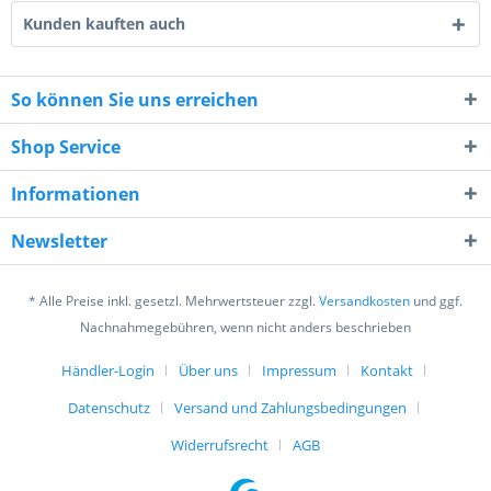
Kunden kauften auch
So können Sie uns erreichen
Shop Service
3 + 1 = ?
Informationen
Newsletter
* Alle Preise inkl. gesetzl. Mehrwertsteuer zzgl.
Versandkosten
und ggf.
Ich habe die
Datenschutzerklärung
gelesen,
Nachnahmegebühren, wenn nicht anders beschrieben
verstanden und stimme zu. *
Mit * gekennzeichnete Felder sind Pflichtfelder.
Händler-Login
Über uns
Impressum
Kontakt
Datenschutz
Versand und Zahlungsbedingungen
Senden
Widerrufsrecht
AGB