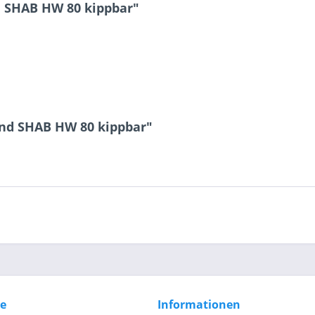
 SHAB HW 80 kippbar"
4 + 2 = ?
Ich ha
and SHAB HW 80 kippbar"
und stim
Mit * gek
Senden
ce
Informationen