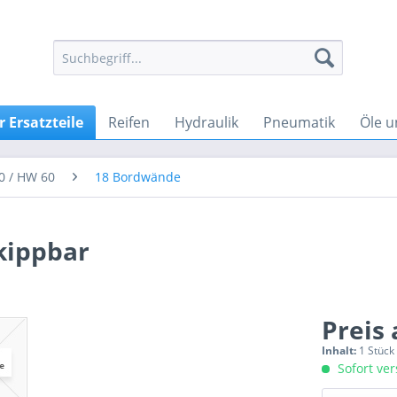
 Ersatzteile
Reifen
Hydraulik
Pneumatik
Öle u
0 / HW 60
18 Bordwände
kippbar
Preis
Inhalt:
1 Stück
Sofort ver