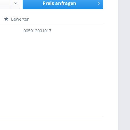
Preis anfragen
Bewerten
nfragen
005012001017