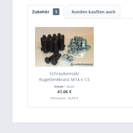
Zubehör
1
Kunden kauften auch
Schraubensatz
Kugellenkkranz M14 x 1,5
Güte 10.9
Inhalt
1 Stück
41,06 €
Nettopreis: 34,50 €