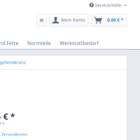
Service/Hilfe
Mein Konto
0,00 € *
nd Fette
Normteile
Werkstattbedarf
gellenkkranz
 € *
0 €
l. Versandkosten