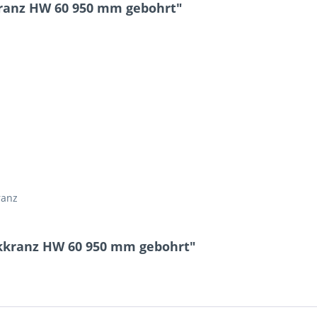
ranz HW 60 950 mm gebohrt"
10 + 10 = 
ranz
Ich ha
und stim
nkkranz HW 60 950 mm gebohrt"
Mit * gek
Senden