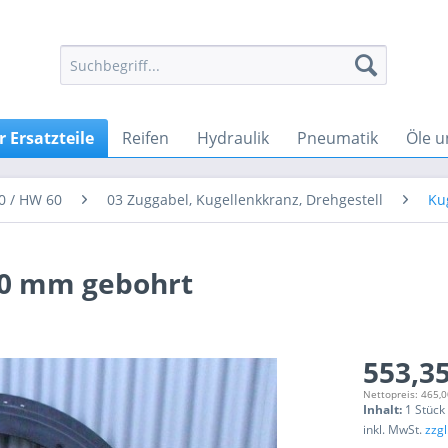
 Ersatzteile
Reifen
Hydraulik
Pneumatik
Öle u
0 / HW 60
03 Zuggabel, Kugellenkkranz, Drehgestell
Ku
50 mm gebohrt
553,35
Nettopreis: 465,0
Inhalt:
1 Stück
inkl. MwSt.
zzg