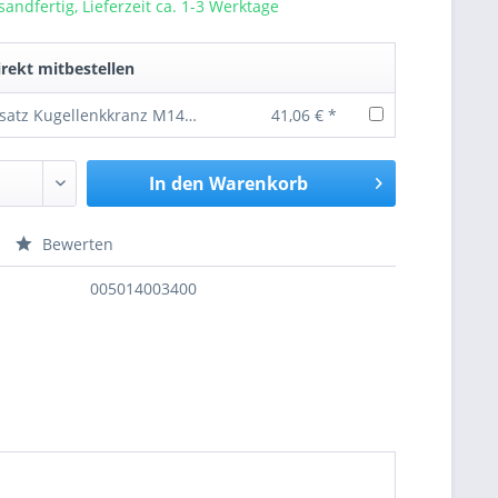
sandfertig, Lieferzeit ca. 1-3 Werktage
rekt mitbestellen
Schraubensatz Kugellenkkranz M14 x 1,5 Güte 10.9
41,06 € *
In den
Warenkorb
Bewerten
nfragen
005014003400