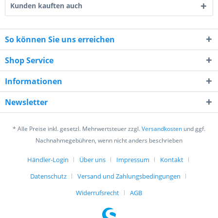
Kunden kauften auch
So können Sie uns erreichen
Shop Service
7 - 7 = ?
Informationen
Newsletter
* Alle Preise inkl. gesetzl. Mehrwertsteuer zzgl.
Versandkosten
und ggf.
Ich habe die
Datenschutzerklärung
gelesen,
Nachnahmegebühren, wenn nicht anders beschrieben
verstanden und stimme zu. *
Mit * gekennzeichnete Felder sind Pflichtfelder.
Händler-Login
Über uns
Impressum
Kontakt
Datenschutz
Versand und Zahlungsbedingungen
Senden
Widerrufsrecht
AGB