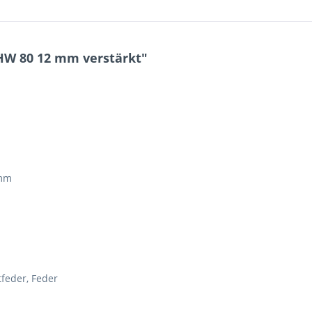
HW 80 12 mm verstärkt"
 mm
7 + 5 = ?
feder, Feder
Ich ha