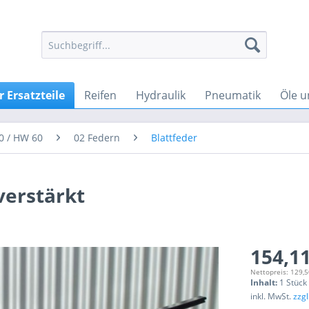
 Ersatzteile
Reifen
Hydraulik
Pneumatik
Öle u
0 / HW 60
02 Federn
Blattfeder
verstärkt
154,11
Nettopreis: 129,5
Inhalt:
1 Stück
inkl. MwSt.
zzg