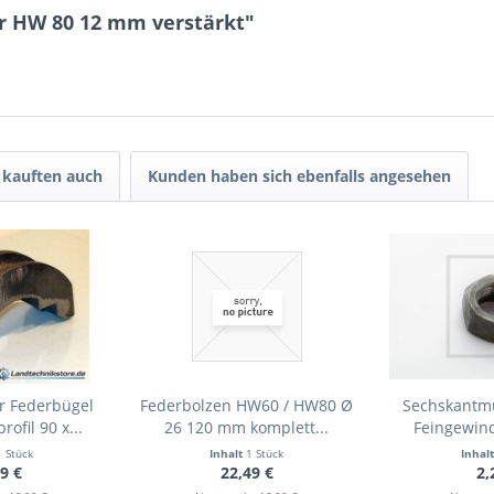
er HW 80 12 mm verstärkt"
und stim
Mit * gek
Senden
kauften auch
Kunden haben sich ebenfalls angesehen
r Federbügel
Federbolzen HW60 / HW80 Ø
Sechskantmu
ofil 90 x...
26 120 mm komplett...
Feingewind
1 Stück
Inhalt
1 Stück
Inhal
9 €
22,49 €
2,