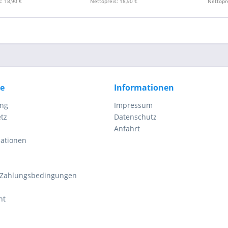
: 18,90 €
Nettopreis: 18,90 €
Nettopre
ce
Informationen
ung
Impressum
tz
Datenschutz
Anfahrt
mationen
 Zahlungsbedingungen
ht