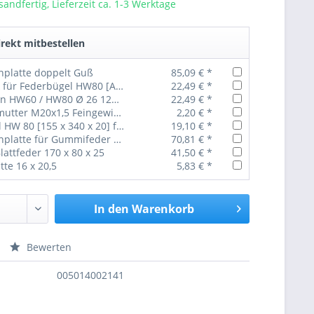
sandfertig, Lieferzeit ca. 1-3 Werktage
rekt mitbestellen
nplatte doppelt Guß
85,09 € *
Druckstück für Federbügel HW80 [Achsprofil 90 x 90] 14/002/300
22,49 € *
Federbolzen HW60 / HW80 Ø 26 120 mm komplett inkl. Federschuhbuchsen
22,49 € *
Sechskantmutter M20x1,5 Feingewinde DIN 934 Güte 10
2,20 € *
Federbügel HW 80 [155 x 340 x 20] für 10mm / 12mm Blattfeder
19,10 € *
Federspannplatte für Gummifeder GF 7 einfach HW 80
70,81 € *
Blattfeder 170 x 80 x 25
41,50 € *
atte 16 x 20,5
5,83 € *
In den
Warenkorb
Bewerten
nfragen
005014002141