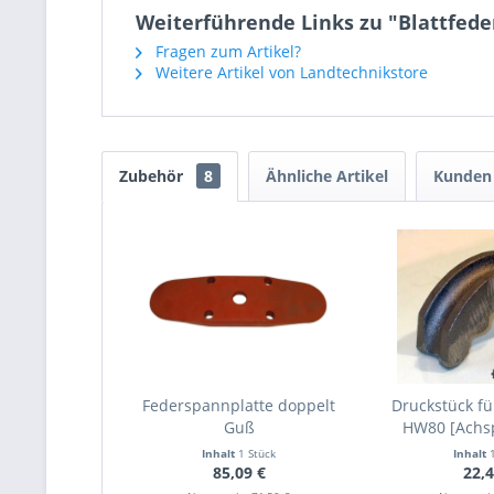
Weiterführende Links zu "Blattfed
Fragen zum Artikel?
Weitere Artikel von Landtechnikstore
Zubehör
8
Ähnliche Artikel
Kunden 
Federspannplatte doppelt
Druckstück fü
Guß
HW80 [Achspr
Inhalt
1 Stück
Inhalt
85,09 €
22,4