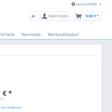
Service/Hilfe
Mein Konto
0,00 € *
nd Fette
Normteile
Werkstattbedarf
 € *
0 €
l. Versandkosten