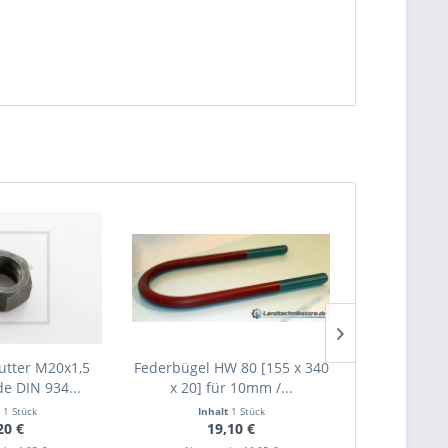
me zu. *
ennzeichnete Felder sind Pflichtfelder.
tter M20x1,5
Federbügel HW 80 [155 x 340
Federspa
e DIN 934...
x 20] für 10mm /...
Gummifeder
t
1 Stück
Inhalt
1 Stück
Inha
20 €
19,10 €
7