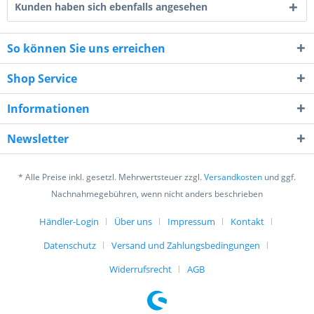
Kunden haben sich ebenfalls angesehen
So können Sie uns erreichen
Shop Service
8 + 4 = ?
Informationen
Newsletter
* Alle Preise inkl. gesetzl. Mehrwertsteuer zzgl.
Versandkosten
und ggf.
Nachnahmegebühren, wenn nicht anders beschrieben
Ich habe die
Datenschutzerklärung
gelesen,
Händler-Login
Über uns
Impressum
Kontakt
verstanden und stimme zu. *
Mit * gekennzeichnete Felder sind Pflichtfelder.
Datenschutz
Versand und Zahlungsbedingungen
Senden
Widerrufsrecht
AGB