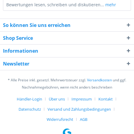
Bewertungen lesen, schreiben und diskutieren...
mehr
So können Sie uns erreichen
Shop Service
Informationen
6 * 1 = ?
Newsletter
* Alle Preise inkl. gesetzl. Mehrwertsteuer zzgl.
Versandkosten
und ggf.
Nachnahmegebühren, wenn nicht anders beschrieben
Händler-Login
Über uns
Impressum
Kontakt
Ich habe die
Datenschutzerklärung
gelesen,
verstanden und stimme zu. *
Datenschutz
Versand und Zahlungsbedingungen
Mit * gekennzeichnete Felder sind Pflichtfelder.
Widerrufsrecht
AGB
Senden