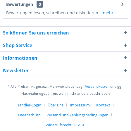
Bewertungen
0
Bewertungen lesen, schreiben und diskutieren...
mehr
So können Sie uns erreichen
Shop Service
Informationen
9 + 4 = ?
Newsletter
* Alle Preise inkl. gesetzl. Mehrwertsteuer zzgl.
Versandkosten
und ggf.
Nachnahmegebühren, wenn nicht anders beschrieben
Händler-Login
Über uns
Impressum
Kontakt
Ich habe die
Datenschutzerklärung
gelesen,
verstanden und stimme zu. *
Datenschutz
Versand und Zahlungsbedingungen
Mit * gekennzeichnete Felder sind Pflichtfelder.
Widerrufsrecht
AGB
Senden