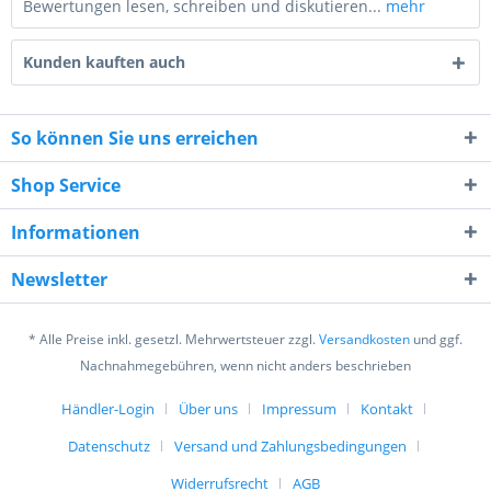
Bewertungen lesen, schreiben und diskutieren...
mehr
Kunden kauften auch
So können Sie uns erreichen
Shop Service
3 * 6 = ?
Informationen
Newsletter
* Alle Preise inkl. gesetzl. Mehrwertsteuer zzgl.
Versandkosten
und ggf.
Ich habe die
Datenschutzerklärung
gelesen,
Nachnahmegebühren, wenn nicht anders beschrieben
verstanden und stimme zu. *
Mit * gekennzeichnete Felder sind Pflichtfelder.
Händler-Login
Über uns
Impressum
Kontakt
Datenschutz
Versand und Zahlungsbedingungen
Senden
Widerrufsrecht
AGB