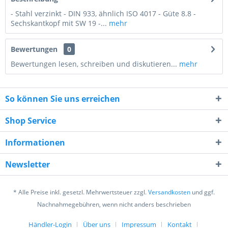
- Stahl verzinkt - DIN 933, ähnlich ISO 4017 - Güte 8.8 -
Sechskantkopf mit SW 19 -...
mehr
Bewertungen
0
Bewertungen lesen, schreiben und diskutieren...
mehr
So können Sie uns erreichen
Shop Service
Informationen
1 + 8 = ?
Newsletter
* Alle Preise inkl. gesetzl. Mehrwertsteuer zzgl.
Versandkosten
und ggf.
Nachnahmegebühren, wenn nicht anders beschrieben
Händler-Login
Über uns
Impressum
Kontakt
Ich habe die
Datenschutzerklärung
gelesen,