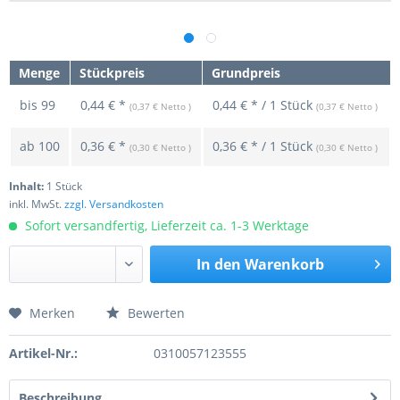
Menge
Stückpreis
Grundpreis
bis
99
0,44 € *
0,44 € * / 1 Stück
(0,37 € Netto )
(0,37 € Netto )
ab
100
0,36 € *
0,36 € * / 1 Stück
(0,30 € Netto )
(0,30 € Netto )
Inhalt:
1 Stück
inkl. MwSt.
zzgl. Versandkosten
Sofort versandfertig, Lieferzeit ca. 1-3 Werktage
In den
Warenkorb
Merken
Bewerten
Preis anfragen
Artikel-Nr.:
0310057123555
Beschreibung